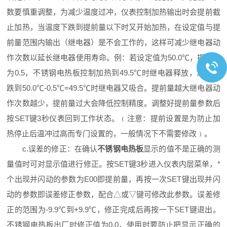
数要慎重调整，为减少温度过冲，仪表控制加热输出时会提前截
止加热，当温度下跌到提前量以下时又开始加热，在设定值与提
前量范围内输出（继电器）是不会工作的，这样可减少继电器动
作次数以延长继电器使用寿命。例：若设定值为50.0℃，提前量
为0.5，不锈钢电热板控制加热到49.5℃时继电器释放，温度下
跌到50.0℃-0.5℃=49.5℃时继电器又吸合。提前量越大继电器动
作次数越少，提前量过大会降低控制精度。调整好提前量参数后
按SET键3秒仪表回到工作状态。﹙注意：提前设置是为防止加
热停止后温冲过高而专门设置的，一般情况下不需要修改﹚。
c.误差的修正：在确认
不锈钢电热板
显示的值不是正确的测
量值时可对显示值进行修正。按SET键3秒进入仪表内层菜单，*
个出现并闪动的参数为E00即提前量，再按一次SET键出现并闪
动的参数即误差修正参数，配合△或▽键可修改此参数。误差修
正的范围为-9.9℃到+9.9℃，修正完成后再按一下SET键退出。
不锈钢电热板出厂时修正值为0.0，使用时要防止把显示正确的