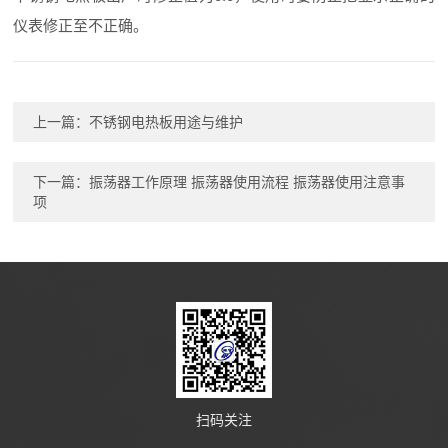
仪表修正至不正确。
上一篇：
不锈钢电热板用途与维护
下一篇：
振荡器工作原理 振荡器使用流程 振荡器使用注意事
项
扫码关注