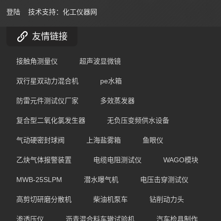
登陆
技术支持：
化工仪器网
友情链接
接触角测量仪
超声波显微镜
双行星双动力混合机
pe水箱
防雷元件测试仪厂家
多效蒸发器
复合型二氧化氯发生器
无负压变频供水设备
气动硬密封球阀
上海盐雾箱
鱼眼仪
乙炔气体报警装置
电缆电阻测试仪
WAGO模块
MWB-25SLPM
潜水曝气机
电压击穿测试仪
高剪切研磨分散机
柴油机泵车
钻削动力头
渗透压仪
沥青混合料车辙试验机
汽车检具制作