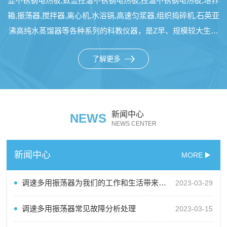
显不锈钢电热板,数显控温不锈钢电热板,控温不锈钢电热板,培养
箱,振荡器,搅拌器,离心机,水浴锅,高速匀浆器,组织捣碎机,石英亚
沸高纯水蒸馏器等各种系列的科教仪器，是Z早、规模较大生产
各种实验室基础仪器的制造专业性工厂，技术力量雄厚，管理水
了解更多
平*，生产各种系列品种。广泛用于环境监测、卫生防疫、医
疗、生化、食品加工、冶金化工和大专院校科研单位的各类实验
室、化验室。我厂本着精益求精，更进一步的精神，广泛吸收*
技术，不断研制开发出新的产品。以优质的...
新闻中心
NEWS
NEWS CENTER
新闻中心
MORE
调速多用振荡器为我们的工作和生活带来了许多的便利和效益
2023-03-29
调速多用振荡器常见故障分析处理
2023-03-15