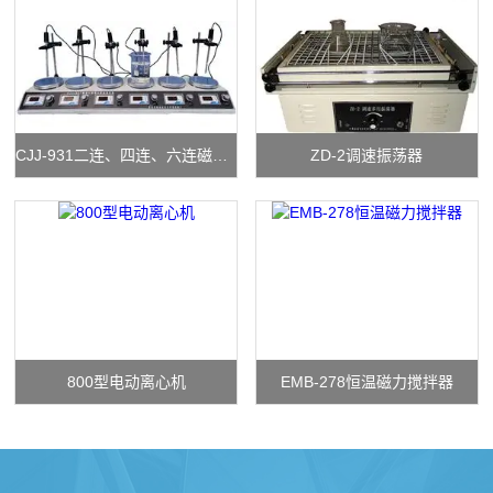
CJJ-931二连、四连、六连磁力搅拌器
ZD-2调速振荡器
800型电动离心机
EMB-278恒温磁力搅拌器