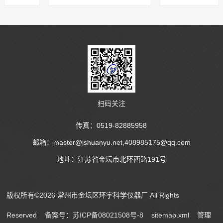
能外，采用控硅高速度的调节系
疫、环境监测等科研部门作生物、
统，光电测速采用*的电子线路，
生化，细胞、菌种等各种液态，固
数字显示。
态化合物的振荡培养。本机具有结
构合理、操作简便、稳定性能高等
特点是实验工作人员得心...
扫码关注
传真：0519-82885958
邮箱：master@jshuanyu.net,408985175@qq.com
地址：江苏省金坛市北环西路191号
版权所有©2026 常州市金坛区环宇科学仪器厂 All Rights
Reserved
备案号：苏ICP备08021508号-8
sitemap.xml
管理