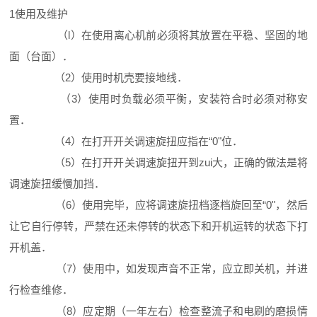
1使用及维护
（l）在使用离心机前必须将其放置在平稳、坚固的地
面（台面）．
（2）使用时机壳要接地线．
（3）使用时负载必须平衡，安装符合时必须对称安
置．
（4）在打开开关调速旋扭应指在“0"位．
（5）在打开开关调速旋扭开到zui大，正确的做法是将
调速旋扭缓慢加挡．
（6）使用完毕，应将调速旋扭档逐档旋回至“0"，然后
让它自行停转，严禁在还未停转的状态下和开机运转的状态下打
开机盖．
（7）使用中，如发现声音不正常，应立即关机，并进
行检查维修．
（8）应定期（一年左右）检查整流子和电刷的磨损情