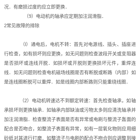
况．有磨损过度的应立即更换．
（9）电动机的轴承应定期加注润滑脂．
2常见故障的排除
（l）通电后，电机不转：首先对电源线、插头、插座进
行检查，如有损坏则应更换，如无问题则检查波段开关或变阻器
是否损坏或连线开脱．如损坏或开脱则更换损坏元件，重焊连
线．如无问题则检查电机磁场线圈是否有断脱或断路（内部）如
是连线圈断脱可以重焊．如是线圈内部断路则只能重绕线圈．
（2）电动机转速达不到额定转速：首先检查轴承，如轴
承损坏则更换轴承．如轴承内部缺油或污物太多则应清洗轴承并
加注润滑脂．检查整流子表面是否有异常或电刷与整流子轰面的
配合是否吻合，如整流子表面有异常，如有一层氧化物则应用细
砂纸对其进行打磨．如整流子与电刷的配合不吻合则应调整到接