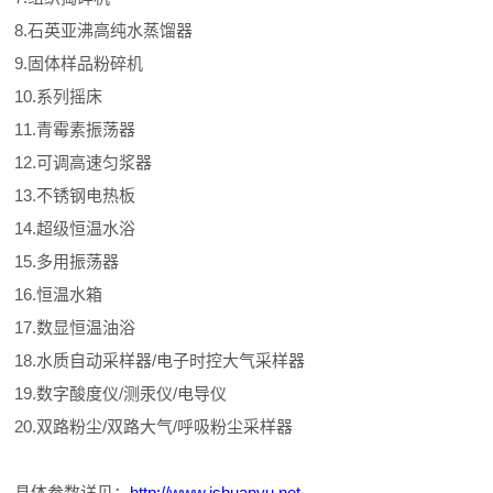
8.石英亚沸高纯水蒸馏器
9.固体样品粉碎机
10.系列摇床
11.青霉素振荡器
12.可调高速匀浆器
13.不锈钢电热板
14.超级恒温水浴
15.多用振荡器
16.恒温水箱
17.数显恒温油浴
18.水质自动采样器/电子时控大气采样器
19.数字酸度仪/测汞仪/电导仪
20.双路粉尘/双路大气/呼吸粉尘采样器
具体参数详见：
http://www.jshuanyu.net