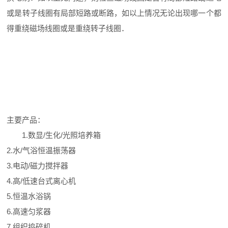
或是转子线圈有局部短路或断路，如以上情况无论出现哪一个都
得重绕磁场线圈或是重绕转子线圈．
主要产品：
1.数显/生化/光照培养箱
2.水/气浴恒温振荡器
3.电动/磁力搅拌器
4.高/低速台式离心机
5.恒温水浴锅
6.高速匀浆器
7.组织捣碎机