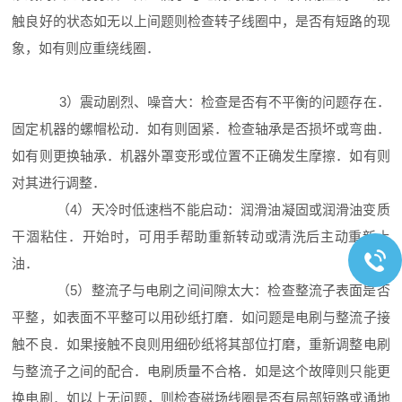
触良好的状态如无以上间题则检查转子线圈中，是否有短路的现
象，如有则应重绕线圈．
3）震动剧烈、噪音大：检查是否有不平衡的问题存在．
固定机器的螺帽松动．如有则固紧．检查轴承是否损坏或弯曲．
如有则更换轴承．机器外罩变形或位置不正确发生摩擦．如有则
对其进行调整．
（4）天冷时低速档不能启动：润滑油凝固或润滑油变质
干涸粘住．开始时，可用手帮助重新转动或清洗后主动重新上
油．
（5）整流子与电刷之间间隙太大：检查整流子表面是否
平整，如表面不平整可以用砂纸打磨．如问题是电刷与整流子接
触不良．如果接触不良则用细砂纸将其部位打磨，重新调整电刷
与整流子之间的配合．电刷质量不合格．如是这个故障则只能更
换电刷．如以上无问题，则检查磁场线圈是否有局部短路或通地