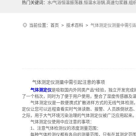
热门关键词：
水/气浴恒温振荡器,恒温水浴锅,高速匀浆器,组
当前位置：
首页
>
技术百科
>
气体测定仪测量中需引
气体测定仪测量中需引起注意的事项
气体测定仪
是吸取国内外同类产品*经验，独立开发完成
了一个档次，同时为了便于用户使用，整合了湿度传感器及
气体测定仪是一款便携式扩散进样方式的无线气体检测，zu
定仪让您可以远程查看实时气体读数、报警、人员跌倒状态、
之际，用于大气环境污染治理的气体测定仪被广泛应用起来
气体测定仪使用中应注意的事项：
1、注意气体检测仪的浓度测量范围：
每种气体检测仪都有各自的测量范围，只有在其测定范围内