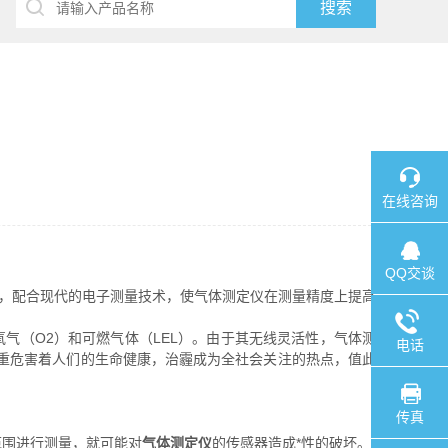
在线咨询
QQ交谈
器，配合现代的电子测量技术，使气体测定仪在测量精度上提高
气（O2）和可燃气体（LEL）。由于其无线灵活性，气体测
电话
严重危害着人们的生命健康，治霾成为全社会关注的热点，值此
传真
围进行测量，就可能对
气体测定仪
的传感器造成*性的破坏。