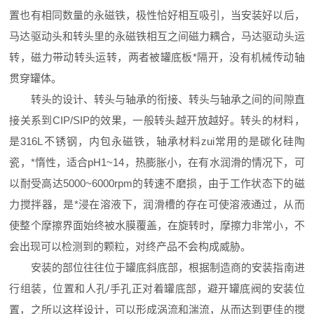
置也有相同数量的永磁铁，极性恰好相互吸引，当安装好以后，
马达驱动头和转头里的永磁铁相互之间磁力耦合，马达驱动头运
转，磁力带动转头运转，两者被罐底板*隔开，没有机械传动轴
贯穿罐体。
转头的设计、转头与轴承的衔接、转头与轴承之间的间隙直
接关系到CIP/SIP的效果，一般转头越开放越好。转头的材料，
是316L不锈钢，内包永磁铁，轴承材料zui常用的是碳化硅陶
瓷，*惰性，适合pH1~14，热膨胀小，在有水润滑的情况下，可
以耐受高达5000~6000rpm的转速不磨损，由于工作状态下的磁
力搅拌器，是*浸在溶液下，润滑槽的存在可使溶液通过，从而
使整个摩擦界面始终被水膜覆盖，在旋转时，摩擦力非常小，不
会出现可以检测到的颗粒，对终产品不会构成威胁。
安装的部位往往位于罐底斜底部，根据制造商的安装指南进
行组装，位置和人孔/手孔正对着罐底部，避开罐底阀的安装位
置，之所以这样设计，可以形成涡流和湍流，从而达到更佳的搅