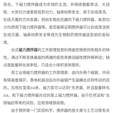
现在，下磁力搅拌器成为市场的主流，并继续朝着简洁、大扭
矩、大剪切力或者极低剪切力、轴承材质安全、易于在线清洗、
在线灭菌的方向发展。例如生物反应器的下磁力搅拌器、高剪切
力均质用下磁力搅拌器等。是否能够证明搅拌器可以在线清洗和
在线灭菌、轴承材质安全等成为生物制药搅拌器选型前的金标
准。
台式
磁力搅拌器
的工作原理就是利用磁性物质同性相斥的特
性，通过不断变换基座的两端的极性来推动磁性搅拌棒转动；缺
点是能量转化效率低，只适合小体积液体搅拌。
而工业用磁力搅拌器的工作原理是：由内外两个磁钢，中间
有隔离套隔开，靠电机驱动后内外磁钢产生磁耦合达到传动的目
的。应用在泵类zui多，磁力泵可以达到*无泄漏、并且能量转化
zui。和下磁力搅拌器对应的是上磁力搅拌器，由于仍然没有*去
除轴封带来的风险，应用领域很局限。
由于搅拌是一门实验科学，搅拌器的放大是与工艺过程有关