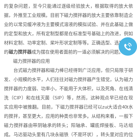
的复杂问题，至今只能通过逐级经验放大，根据取得的放大依
据，外推至工业规模。目前下磁力搅拌器的放大主要依靠制造企
业的以常见缓冲液为主要模式溶液的模拟试验、并在此基础上做
的定型和放大，所有定制型都是在标准型号基础上的改进，例如
材料定制、功率定制、桨叶形状定制等等。正确选型、选择合适
的
磁力搅拌器
成为摆在使用者面前的一道必须解决的问题。
磁力搅拌器的应用
台式磁力搅拌器和磁力棒已经得到广泛应用，但只局限于研
发、小规模的水平，人们往往对磁力搅拌器产生错觉，认为磁力
搅拌器的力度弱、功率小，不能用于大体积，以及死角、在线清
洗（CIP）和在线灭菌（SIP）等，然而，这种观点早已经在现
实应用中被推翻。目前，下磁力搅拌器已经可以zui大适合40t水
的搅拌，甚至更大，应用的种类也非常多。从结构来看，一般下
磁力搅拌器由带阴轴承的转头；阳轴承、罐底焊接板、马达组
成。马达驱动头里有几块永磁铁（不是环状），转头里对应的位