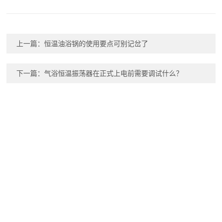
上一篇：
恒温油浴锅的使用要点可别记岔了
下一篇：
气浴恒温振荡器在正式上电前需要调试什么？
扫码关注
传真：0519-82885958
邮箱：master@jshuanyu.net,408985175@qq.com