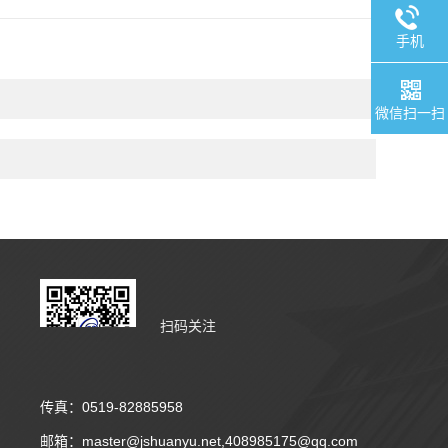
手机
微信扫一扫
扫码关注
传真：0519-82885958
邮箱：master@jshuanyu.net,408985175@qq.com