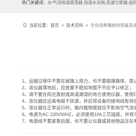
热门关键词：
水/气浴恒温振荡器,恒温水浴锅,高速匀浆器,组
当前位置：
首页
>
技术百科
>
生化培养箱如何安装及
1、运输过程中不要在玻璃上用力，也不要碰撞箱体，禁止
2、该仪器落地后，应放置平稳如地面不平应予以修正；
3、请不要在阳光直射或高温潮湿的地方使用仪器，使用环境
4、该仪器应远离电磁干扰源，并应将设备的接地线有效
5、该仪器在正常运行时，箱内载物摆放应不影响空气流
6、电源为AC 220V50HZ，必须使用10A三芯插座
7、电源线不要紧靠后面，也不要让仪器或其他物品压在