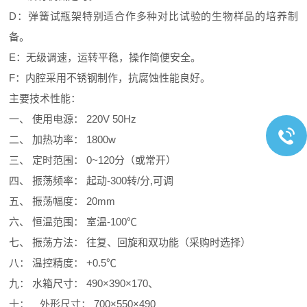
D：弹簧试瓶架特别适合作多种对比试验的生物样品的培养制
备。
E：无级调速，运转平稳，操作简便安全。
F：内腔采用不锈钢制作，抗腐蚀性能良好。
主要技术性能：
一、 使用电源： 220V 50Hz
二、 加热功率： 1800w
三、 定时范围： 0~120分（或常开）
四、 振荡频率： 起动-300转/分,可调
五、 振荡幅度： 20mm
六、 恒温范围： 室温-100℃
七、 振荡方法： 往复、回旋和双功能（采购时选择）
八： 温控精度： +0.5℃
九： 水箱尺寸： 490×390×170、
十： 外形尺寸： 700×550×490