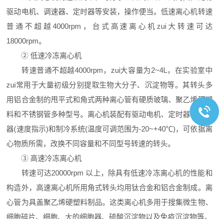
驱动电机、调速器、定时器等安装，操作便当。低速离心机转速
普通不超越4000rpm，台式高速离心机zui大转速可达
18000rpm。
② 低速冷冻离心机
转速普通不超越4000rpm，zui大容量为2~4L，在实验室中
zui常用于大量初级分别提取生物大分子、沉淀物等。其转头多
用铝合金制的甩平式和角式两种离心管有硬质玻璃、聚乙烯硬塑
料和不锈钢管多种型号。离心机装配有驱动电机、定时器、调整
器(速度指示)和制冷系统(温度可调范围为-20~+40℃)，可依据离
心物质所需，改换不同容量和不同型号转速的转头。
③ 高速冷冻离心机
转速可达20000rpm 以上，除具有低速冷冻离心机的性能和
构造外，高速离心机所用角式转头均用钛合金和铝合金制成。离
心管为具盖聚乙烯硬塑料制品。这类离心机多用于搜集微生物、
细胞碎片、细胞、大的细胞器、硫酸沉淀物以及免疫沉淀物等。