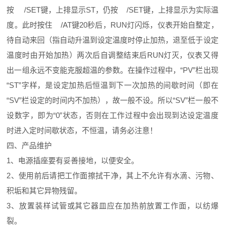
按 /SET键，上排显示ST，仍按 /SET键，上排显示为实际温
度。此时按住 /AT键20秒后，RUN灯闪烁，仪表开始自整定，
待自动来回（指自动升温到设定温度时停止加热，退至低于设定
温度时由开始加热）两次后自调整结束后RUN灯灭，仪表又得
出一组永远不变能克服超温的参数。在操作过程中，“PV”栏出现
“ST”字样，是设定加热后恒温到下一次加热的间歇时间（即在
“SV”栏设定的时间内不加热），故一般不设。所以“SV”栏一般不
设数字，即为“0”状态，否则在工作过程中会出现到达设定温度
时进入定时间歇状态，不恒温，请务必注意！
四、产品维护
1、电源插座要有妥善接地，以便安全。
2、使用前后请把工作面擦拭干净，其上不允许有水滴、污物、
积垢和其它异物残留。
3、放置装样试管或其它器皿应在加热前放置工作面，以纺爆
裂。