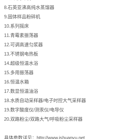
8.石英亚沸高纯水蒸馏器
9.固体样品粉碎机
10.系列摇床
11.青霉素振荡器
12.可调高速匀浆器
13.不锈钢电热板
14.超级恒温水浴
15.多用振荡器
16.恒温水箱
17.数显恒温油浴
18.水质自动采样器/电子时控大气采样器
19.数字酸度仪/测汞仪/电导仪
20.双路粉尘/双路大气/呼吸粉尘采样器
具体参数详见：http://www.jshuanyu.net