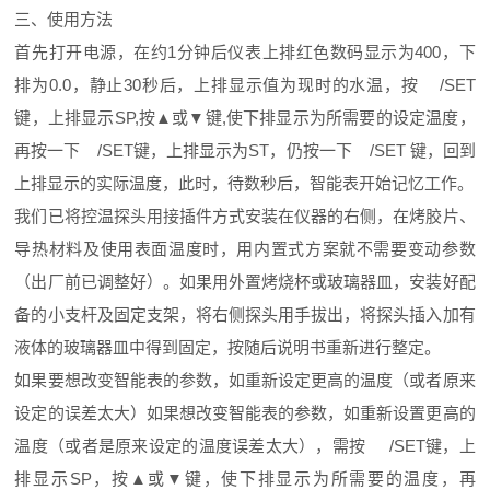
三、使用方法
首先打开电源，在约1分钟后仪表上排红色数码显示为400，下
排为0.0，静止30秒后，上排显示值为现时的水温，按 /SET
键，上排显示SP,按▲或▼键,使下排显示为所需要的设定温度，
再按一下 /SET键，上排显示为ST，仍按一下 /SET 键，回到
上排显示的实际温度，此时，待数秒后，智能表开始记忆工作。
我们已将控温探头用接插件方式安装在仪器的右侧，在烤胶片、
导热材料及使用表面温度时，用内置式方案就不需要变动参数
（出厂前已调整好）。如果用外置烤烧杯或玻璃器皿，安装好配
备的小支杆及固定支架，将右侧探头用手拔出，将探头插入加有
液体的玻璃器皿中得到固定，按随后说明书重新进行整定。
如果要想改变智能表的参数，如重新设定更高的温度（或者原来
设定的误差太大）如果想改变智能表的参数，如重新设置更高的
温度（或者是原来设定的温度误差太大），需按 /SET键，上
排显示SP，按▲或▼键，使下排显示为所需要的温度，再