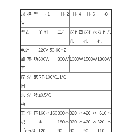
规格型
HH- 1
HH- 2
HH- 4
HH- 6
HH-8
号
型式
单 列
二孔
双列四
双列六
双列八
孔
孔
孔
电源
220V 50-60HZ
加热功
600W
800W
1000W
1500W
1800W
率
控温范
RT-100℃±1℃
围
水温波
≤0.5℃
动
工作容
160＊160
300＊
320＊
420＊
610＊
积
＊
180＊
320＊
420＊
320＊
（cm3）
120
90
90
90
110