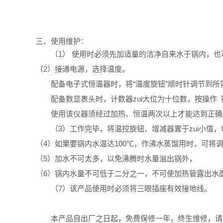
三、使用维护：
（1） 使用时必须先加适量的洁净自来水于锅内，
（2）接通电源，选择温度。
配备电子式恒温器时，将“温度旋钮”顺时针调节到
配备数显表头时，计数器zui大位为十位数，按操
使用该仪器须经过加热、恒温两次以上才能达到正确
（3）工作完毕，将温控旋钮、增减器置于zui小值
（4）如果要锅内水温达100℃，作沸水蒸馏用时，可将
（5）加水不可太多，以免沸腾时水量溢出锅外，
（6）锅内水量不可低于二分之一，不可使加热管露出水
（7）该产品使用时必须将三眼插座有效接地线。
本产品自出厂之日起，免费保修一年，终生维修，请