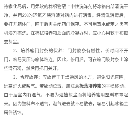
待霜化尽后，用柔软的棉织物蘸上中性洗涤剂将冰箱内部清洗干
净，并用2%的环氧乙烷溶液对箱内进行消毒。经清洗消毒后，
要打开箱体门，晾干后再关闭箱门保存。不可用热水或苯之类有
机溶剂擦洗。在擦拭培养箱后面的冷凝器时，应小心用软干布擦
去灰尘。
2、培养箱门封条的保养：门封胶条有磁性，长时间不开
门，容易受压与箱体粘连。因此，停用后，可在箱门胶封条上涂
些滑石粉，然后再把门关好。
3、合理放存：应放置于干燥通风的地方，避免阳光直晒，
远离炉火或暖气。若挪动位置，应注意
振荡培养箱
的平稳移动。
由于居室内有湿气，不要为遮挡灰尘而将培养箱用塑料布罩起
来。因为塑料布不透气，潮气进去就不易散去，容易引起冰箱金
属件锈蚀。