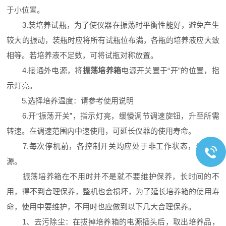
于小位置。
3.装培养试瓶，为了使仪器在振荡时平衡性能好，避免产生
较大的振动，装瓶时应将所有试瓶位布满，各瓶的培养液应大致
相等。若培养液不足数，可将试瓶对称放置。
4.接通外电源，将
振荡培养箱
电源开关置于“开”的位置，指
示灯亮。
5.选择培养温度：请参考使用说明
6.开“振荡开关”，指示灯亮，缓慢调节调速旋钮，升至所需
转速。在调速范围内中速使用，可延长仪器的使用寿命。
7.每次停机前，各控制开关均应处于非工作状态，切断电
源。
振荡培养箱在不用时并不是就不要维护保养，长时间的不
用，得不到合理保养，整机也会损坏，为了延长培养箱的使用寿
命，使用中要维护，不用时也应做到以下几大合理保养。
1、去污除尘：在拔掉培养箱的电源插头后，取出培养品，