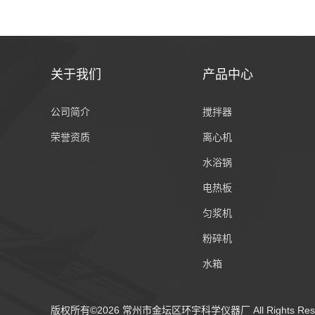
关于我们
产品中心
公司简介
搅拌器
荣誉资质
离心机
水浴锅
电热板
匀浆机
粉碎机
水箱
纯水蒸馏器
版权所有©2026 常州市金坛区环宇科学仪器厂 All Rights Re
大气/粉尘采样仪