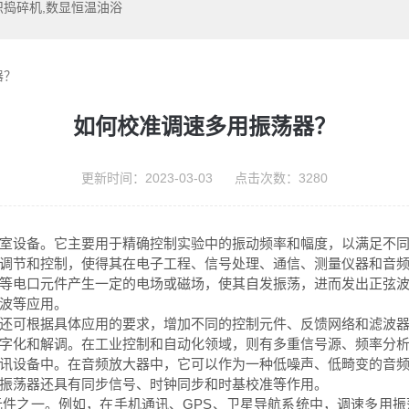
织捣碎机,数显恒温油浴
器？
如何校准调速多用振荡器？
更新时间：2023-03-03 点击次数：3280
室设备。它主要用于精确控制实验中的振动频率和幅度，以满足不
调节和控制，使得其在电子工程、信号处理、通信、测量仪器和音
电口元件产生一定的电场或磁场，使其自发振荡，进而发出正弦波
波等应用。
可根据具体应用的要求，增加不同的控制元件、反馈网络和滤波器
字化和解调。在工业控制和自动化领域，则有多重信号源、频率分
设备中。在音频放大器中，它可以作为一种低噪声、低畸变的音频
振荡器还具有同步信号、时钟同步和时基校准等作用。
之一。例如，在手机通讯、GPS、卫星导航系统中，调速多用振