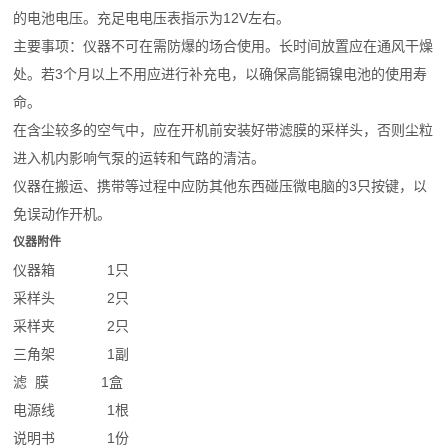
的电池电压。充足电电压表指示为12V左右。
主要事项：仪器不可在需防爆的场合使用。长时间放置应在通风干燥
处。若3个月以上不用应进行补充电，以确保高能镉镍电池的使用寿
命。
在含尘较多的空气中，应在开机前安装好带滤膜的采样头，否则尘粒
进入机内影响气泵的运转和气路的清洁。
仪器在搬运、携带等过程中应防其他东西碰压微电脑的3只按键，以
免误动作开机。
仪器附件
仪器箱 1只
采样头 2只
采样夹 2只
三角架 1副
滤 膜 1盒
电源线 1根
说明书 1份