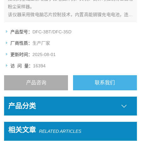
粉尘采样器。
该仪器采用微电脑芯片控制技术，内置高能镉镍充电电池，连续
运转时间长、操作简易、计时精度高、坚固耐用、交直流兼容，
选时方便快捷，倒计时1~959分范围任意选择，停机时自动关断
产品型号：
DFC-3BT/DFC-35D
电源，是目前国内同类仪器中较为理想、实用的滤膜测尘型粉尘
厂商性质：
生产厂家
采样器。
更新时间：
2025-08-01
访 问 量：
16394
产品咨询
联系我们
产品分类
相关文章
RELATED ARTICLES