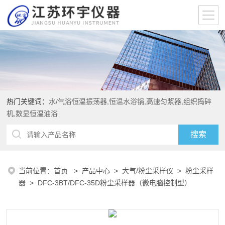
热门关键词：
水/气浴恒温振荡器,恒温水浴锅,高速匀浆器,组织捣碎
机,数显恒温油浴
当前位置：
首页
>
产品中心
>
大气/粉尘采样仪
>
粉尘采样
器
> DFC-3BT/DFC-35D粉尘采样器（微电脑控制型）