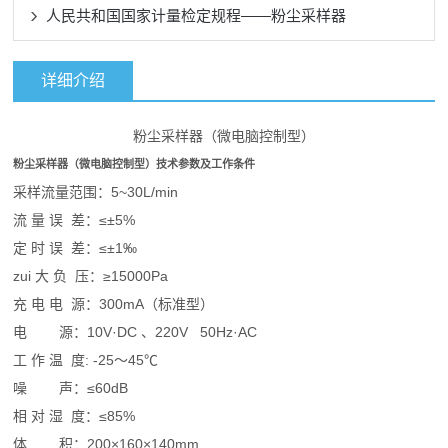
人民共和国国家计量检定规程——粉尘采样器
详细介绍
粉尘采样器（微电脑控制型）
粉尘采样器（微电脑控制型）技术参数及工作条件
采样流量范围：5~30L/min
流 量 误 差：≤±5%
定 时 误 差：≤±1‰
zui 大 负 压：≥15000Pa
充 电 电 源：300mA（标准型）
电 源：10V·DC 、220V 50Hz·AC
工 作 温 度: -25～45℃
噪 声：≤60dB
相 对 湿 度：≤85%
体 积：200×160×140mm