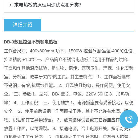
求电热板的原理用途优点和分类？
详细介绍
DB-3数显控温
电热板
不锈钢
工作台尺寸：400x300mm,功率：1500W 控温范围:室温-400℃任设,
控温精度:±1.0℃ 一、产品简介不锈钢电热板广泛用于样品的烘焙、
干燥和作其他温度试验，是生物、遗传、医药卫生、环保、生化实验
室、分析室、教学研究的*的工具。其主要特点： 1、工作面板选材
不锈钢，有*的抗腐蚀性能。 2、升温快且均匀，操作简便，使用安
全。 二、参数 1、型号：DB- 型 2、电源：220V 50HZ 3、加热功
率： 4、工作面积： 三、使用维护 1、电源插座要有妥善接地，以便
安全。 2、使用前后请把工作面擦拭干净，其上不允许有水滴、污
物、积垢和其它异物残留。 3、放置装样试管或其它器皿应在加热前
放置工作面，以纺爆裂。 4、接通电源，合上电源开关，指示灯亮，
电热板处于工作状态。 5、电热板处于工作状态时，应有专人照管。