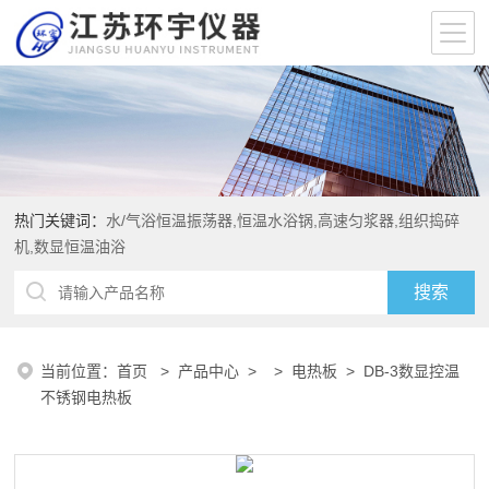
热门关键词：
水/气浴恒温振荡器,恒温水浴锅,高速匀浆器,组织捣碎
机,数显恒温油浴
当前位置：
首页
>
产品中心
> >
电热板
> DB-3数显控温
不锈钢电热板