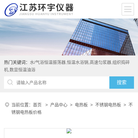
热门关键词：
水/气浴恒温振荡器,恒温水浴锅,高速匀浆器,组织捣碎
机,数显恒温油浴
当前位置：
首页
>
产品中心
>
电热板
>
不锈钢电热板
> 不
锈钢电热板价格