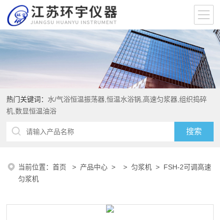
热门关键词：
水/气浴恒温振荡器,恒温水浴锅,高速匀浆器,组织捣碎
机,数显恒温油浴
当前位置：
首页
>
产品中心
> >
匀浆机
> FSH-2可调高速
匀浆机