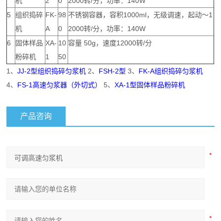
机
2
0
2000转/分，功率：140W
5
组织捣碎
FK-
98
不锈钢容器，容积1000ml，无级调速，起动～1
机
A
0
2000转/分，功率：140W
6
固体样品
XA-
10
容量 50g，速度12000转/分
粉碎机
1
50
1、
JJ-2型组织捣碎匀浆机
2、
FSH-2型
3、
FK-A组织捣碎匀浆机
4、
FS-1高速匀浆器（外切式）
5、
XA-1型固体样品粉碎机
产品咨询