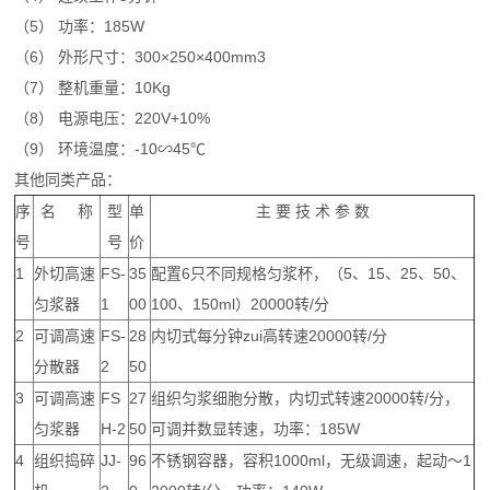
（5） 功率：185W
（6） 外形尺寸：300×250×400mm3
（7） 整机重量：10Kg
（8） 电源电压：220V+10%
（9） 环境温度：-10∽45℃
其他同类产品：
序
名 称
型
单
主 要 技 术 参 数
号
号
价
1
外切高速
FS-
35
配置6只不同规格匀浆杯，（5、15、25、50、
匀浆器
1
00
100、150ml）20000转/分
2
可调高速
FS-
28
内切式每分钟zui高转速20000转/分
分散器
2
50
3
可调高速
FS
27
组织匀浆细胞分散，内切式转速20000转/分，
匀浆器
H-2
50
可调并数显转速，功率：185W
4
组织捣碎
JJ-
96
不锈钢容器，容积1000ml，无级调速，起动～1