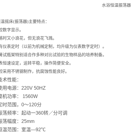
水浴恒温振荡器
温摇床(振荡器)主要特点：
控数字显示。
振荡时又小浪花，但无浪花飞溅。
设有仪表定时（以前为机械定制，均升级为仪表数字定时）。
弹簧试瓶架特别适合作多种对比试验的生物样品的培养制备。
仪表恒速设定，运转平稳，操作简便安全。
内腔采用不锈钢制作，抗腐蚀性能良好。
技术性能：
用电源：220V 50HZ
机功率： 1560W
定时范围，0～120分
振荡频率：起动一360转／分可调
振荡幅度：25mm
恒温范围：室温—92℃