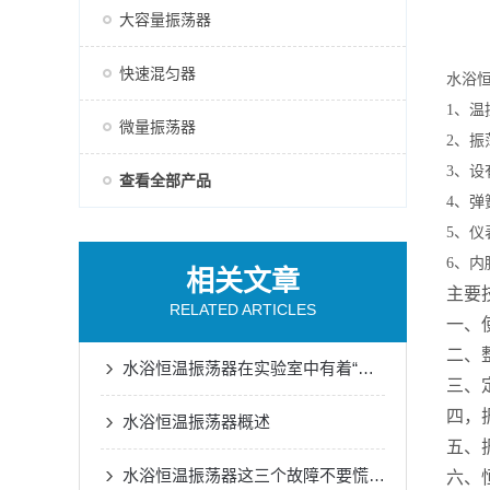
大容量振荡器
快速混匀器
水浴恒
1、温
微量振荡器
2、
3、
查看全部产品
4、
5、
6、
相关文章
主要
RELATED ARTICLES
一、使
二、整
水浴恒温振荡器在实验室中有着“不可撼动”的地位
三、
四，
水浴恒温振荡器概述
五、
水浴恒温振荡器这三个故障不要慌，这样做就可以了
六、