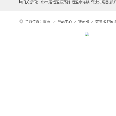
热门关键词：
水/气浴恒温振荡器,恒温水浴锅,高速匀浆器,组
当前位置：
首页
>
产品中心
>
振荡器
>
数显水浴恒