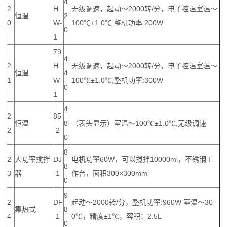
4
2
H
无级调速，起动～2000转/分，电子控温室温～
恒温
2
0
W-
100℃±1.0℃,整机功率:200W
0
1
79
4
2
H
无级调速，起动～2000转/分，电子控温室温～
恒温
4
1
W-
100℃±1.0℃,整机功率:300W
0
1
4
2
85
恒温
8
（表头显示）室温～100℃±1.0℃,无级调速
2
-2
0
8
2
大功率搅拌
DJ
电机功率60W，可以搅拌10000ml，不锈钢工
8
3
器
-1
作台，面积300×300mm
0
9
2
DF
起动～2000转/分，整机功率:960W 室温～30
集热式
8
4
-1
0℃，精度±1℃，容积：2.5L
0