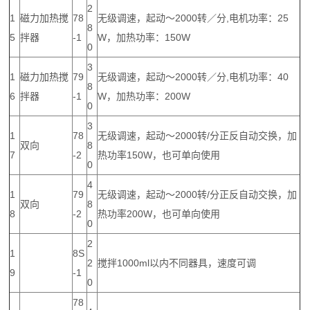
2
1
磁力加热搅
78
无级调速，起动～2000转／分,电机功率：25
8
5
拌器
-1
W，加热功率：150W
0
3
1
磁力加热搅
79
无级调速，起动～2000转／分,电机功率：40
8
6
拌器
-1
W，加热功率：200W
0
3
1
78
无级调速，起动～2000转/分正反自动交换，加
双向
8
7
-2
热功率150W，也可单向使用
0
4
1
79
无级调速，起动～2000转/分正反自动交换，加
双向
8
8
-2
热功率200W，也可单向使用
0
2
1
8S
2
搅拌1000ml以内不同器具，速度可调
9
-1
0
78