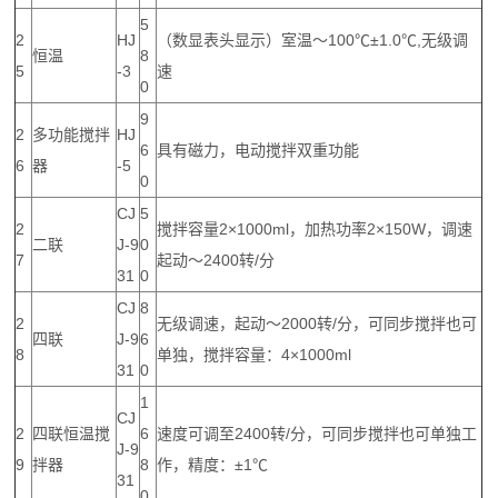
5
2
HJ
（数显表头显示）室温～100℃±1.0℃,无级调
恒温
8
5
-3
速
0
9
2
多功能搅拌
HJ
6
具有磁力，电动搅拌双重功能
6
器
-5
0
CJ
5
2
搅拌容量2×1000ml，加热功率2×150W，调速
二联
J-9
0
7
起动～2400转/分
31
0
CJ
8
2
无级调速，起动～2000转/分，可同步搅拌也可
四联
J-9
6
8
单独，搅拌容量：4×1000ml
31
0
1
CJ
2
四联恒温搅
6
速度可调至2400转/分，可同步搅拌也可单独工
J-9
9
拌器
8
作，精度：±1℃
31
0