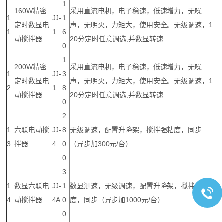
1
160W精密
采用直流电机，电子稳速，低速增力，无噪
1
JJ-
1
定时数显电
声，无明火，力矩大，使用安全。无级调速，1
1
1
6
动搅拌器
20分定时任意调选,并数显转速
0
1
200W精密
采用直流电机，电子稳速，低速增力，无噪
1
JJ-
3
定时数显电
声，无明火，力矩大，使用安全。无级调速，1
2
1
8
动搅拌器
20分定时任意调选,并数显转速
0
2
1
六联电动搅
JJ-
8
无级调速，配置升降架，搅拌强粘度，同步
3
拌器
4
0
（异步加300元/台）
0
3
1
数显六联电
JJ-
1
数显测速，无级调速，配置升降架，搅拌强粘
4
动搅拌器
4A
0
度，同步（异步加1000元/台）
0