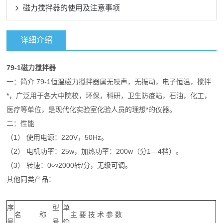
磁力搅拌器的使用及注意事项
详细介绍
79-1磁力搅拌器
一：简介 79-1恒温磁力搅拌器属无噪声，无振动，电子恒温，搅拌
*，广泛用于各大中院校，环保，科研，卫生防疫站，石油，化工，
医疗等单位，是现代化实验室化验人员的理想*的仪器。
二：性能
（1） 使用电源：220V，50Hz。
（2） 电机功率：25w，加热功率：200w（分1—4档）。
（3） 转速：0∽2000转/分，无级可调。
其他同类产品：
序
型
单
名 称
主 要 技 术 参 数
号
号
价