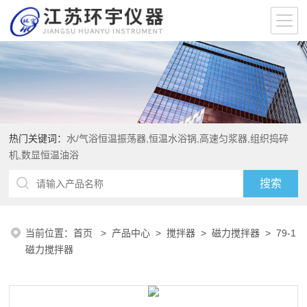
热门关键词：
水/气浴恒温振荡器,恒温水浴锅,高速匀浆器,组织捣碎
机,数显恒温油浴
当前位置：
首页
>
产品中心
>
搅拌器
>
磁力搅拌器
> 79-1
磁力搅拌器