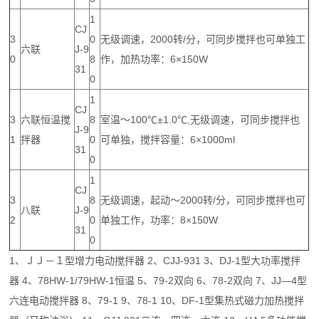
1
CJ
3
0
无级调速，2000转/分，可同步搅拌也可单独工
六联
J-9
0
8
作，加热功率：6×150W
31
0
1
CJ
3
六联恒温搅
8
室温～100℃±1.0℃,无级调速，可同步搅拌也
J-9
1
拌器
0
可单独，搅拌容量：6×1000ml
31
0
1
CJ
3
8
无级调速，起动～2000转/分，可同步搅拌也可
八联
J-9
2
0
单独工作，功率：8×150W
31
0
1、ＪＪ－１型增力电动搅拌器 2、CJJ-931 3、DJ-1型大功率搅拌
器 4、78HW-1/79HW-1恒温 5、79-2双向 6、78-2双向 7、JJ—4型
六连电动搅拌器 8、79-1 9、78-1 10、DF-1型集热式磁力加热搅拌